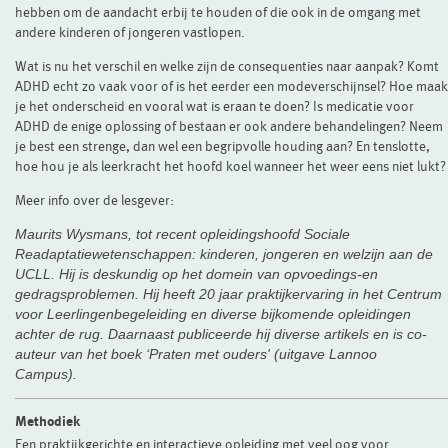
hebben om de aandacht erbij te houden of die ook in de omgang met
andere kinderen of jongeren vastlopen.
Wat is nu het verschil en welke zijn de consequenties naar aanpak? Komt
ADHD echt zo vaak voor of is het eerder een modeverschijnsel? Hoe maak
je het onderscheid en vooral wat is eraan te doen? Is medicatie voor
ADHD de enige oplossing of bestaan er ook andere behandelingen? Neem
je best een strenge, dan wel een begripvolle houding aan? En tenslotte,
hoe hou je als leerkracht het hoofd koel wanneer het weer eens niet lukt?
Meer info over de lesgever:
Maurits Wysmans, tot recent opleidingshoofd Sociale
Readaptatiewetenschappen: kinderen, jongeren en welzijn aan de
UCLL. Hij is deskundig op het domein van opvoedings-en
gedragsproblemen. Hij heeft 20 jaar praktijkervaring in het Centrum
voor Leerlingenbegeleiding en diverse bijkomende opleidingen
achter de rug. Daarnaast publiceerde hij diverse artikels en is co-
auteur van het boek ‘Praten met ouders' (uitgave Lannoo
Campus).
Methodiek
Een praktijkgerichte en interactieve opleiding met veel oog voor