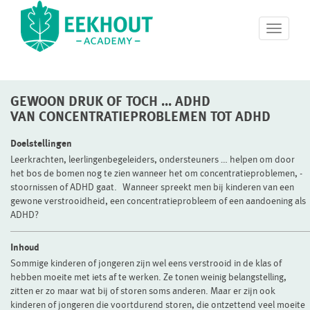
T
o
g
g
l
GEWOON DRUK OF TOCH ... ADHD
e
n
VAN CONCENTRATIEPROBLEMEN TOT ADHD
a
v
Doelstellingen
i
Leerkrachten, leerlingenbegeleiders, ondersteuners … helpen om door
g
het bos de bomen nog te zien wanneer het om concentratieproblemen, -
a
stoornissen of ADHD gaat. Wanneer spreekt men bij kinderen van een
t
gewone verstrooidheid, een concentratieprobleem of een aandoening als
i
ADHD?
o
n
Inhoud
Sommige kinderen of jongeren zijn wel eens verstrooid in de klas of
hebben moeite met iets af te werken. Ze tonen weinig belangstelling,
zitten er zo maar wat bij of storen soms anderen. Maar er zijn ook
kinderen of jongeren die voortdurend storen, die ontzettend veel moeite