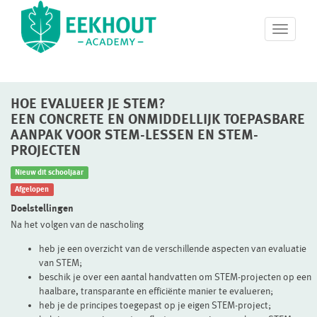
T
o
g
g
l
HOE EVALUEER JE STEM?
e
n
EEN CONCRETE EN ONMIDDELLIJK TOEPASBARE
a
AANPAK VOOR STEM-LESSEN EN STEM-
v
PROJECTEN
i
g
Nieuw dit schooljaar
a
Afgelopen
t
Doelstellingen
i
Na het volgen van de nascholing
o
n
heb je een overzicht van de verschillende aspecten van evaluatie
van STEM;
beschik je over een aantal handvatten om STEM-projecten op een
haalbare, transparante en efficiënte manier te evalueren;
heb je de principes toegepast op je eigen STEM-project;