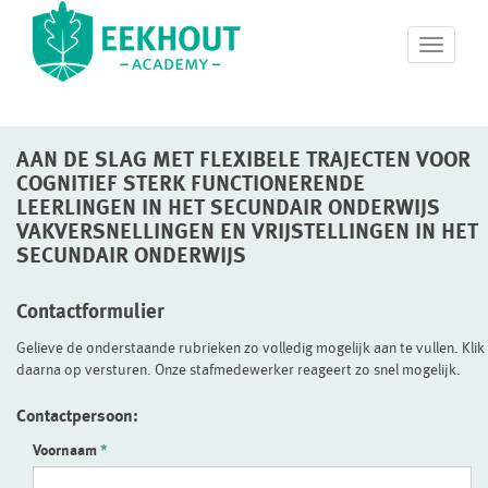
T
o
g
g
l
AAN DE SLAG MET FLEXIBELE TRAJECTEN VOOR
e
n
COGNITIEF STERK FUNCTIONERENDE
a
LEERLINGEN IN HET SECUNDAIR ONDERWIJS
v
VAKVERSNELLINGEN EN VRIJSTELLINGEN IN HET
i
SECUNDAIR ONDERWIJS
g
a
Contactformulier
t
i
Gelieve de onderstaande rubrieken zo volledig mogelijk aan te vullen. Klik
o
daarna op versturen. Onze stafmedewerker reageert zo snel mogelijk.
n
Contactpersoon:
Voornaam