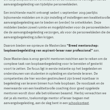
aanvangsbegeleiding van tijdelijke personeelsleden.
Een inrichtende macht ontvangt sedert 1 september 2019 jaarlijks
bijkomende middelen om in zijn instelling of instellingen een kwaliteitsvolle
aanvangsbegeleiding aan te bieden en (verder) te ontwikkelen. Deze
middelen bieden zowel ruimte en mogelijkheden voor de personeelsleden
die de aanvangsbegeleiding verzorgen, als voor de personeelsleden die de
aanvangsbegeleiding zullen krijgen.
Daarom bieden we opnieuw de Masterclass
“Breed mentorschap:
loopbaanbegeleiding van aspirant-leraar naar professional”
aan.
Deze Masterclass is erop gericht mentoren inzichten aan te reiken om de
complexe taak van loopbaanbegeleiding voor te bereiden of gesterkt
voort te zetten. De focus ligt in eerste instantie op het begeleiden en
ondersteunen van studenten in opleiding en startende leraren. De
competenties die hier worden gestimuleerd zijn breed inzetbaar in
begeleiding van leraren binnen hun hele loopbaan. De noodzaak en de
meerwaarde van een kwaliteitsvolle coaching door goed opgeleide
mentoren wordt door alle betrokkenen beaamd. Hierbij verwachten we
dat je als mentor, toekomstige mentor of leraar begaan met
aanvangsbegeleiding, aan de slag bent in een
schoolcontext
.