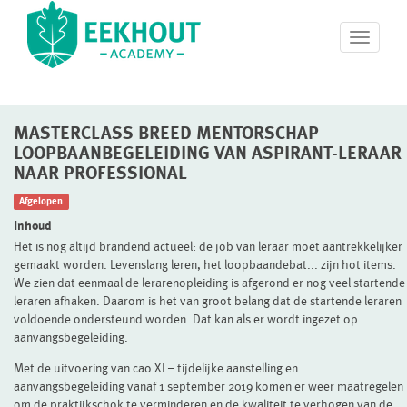
T
o
g
g
l
MASTERCLASS BREED MENTORSCHAP
e
n
LOOPBAANBEGELEIDING VAN ASPIRANT-LERAAR
a
NAAR PROFESSIONAL
v
Afgelopen
i
g
Inhoud
a
Het is nog altijd brandend actueel: de job van leraar moet aantrekkelijker
t
gemaakt worden. Levenslang leren, het loopbaandebat... zijn hot items.
i
We zien dat eenmaal de lerarenopleiding is afgerond er nog veel startende
o
leraren afhaken. Daarom is het van groot belang dat de startende leraren
n
voldoende ondersteund worden. Dat kan als er wordt ingezet op
aanvangsbegeleiding.
Met de uitvoering van cao XI – tijdelijke aanstelling en
aanvangsbegeleiding vanaf 1 september 2019 komen er weer maatregelen
om de praktijkschok te verminderen en de kwaliteit te verhogen van de